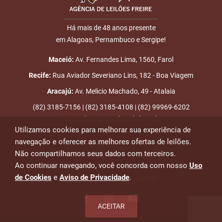
Há mais de 48 anos presente
em Alagoas, Pernambuco e Sergipe!
Maceió:
Av. Fernandes Lima, 1560, Farol
Recife:
Rua Aviador Severiano Lins, 182 - Boa Viagem
Aracajú:
Av. Melicio Machado, 49 - Atalaia
(82) 3185-7156 | (82) 3185-4108 | (82) 99969-6202
Segunda a Sexta das 8h às 18h
Utilizamos cookies para melhorar sua experiência de
navegação e oferecer as melhores ofertas de leilões.
Emails para contato:
Não compartilhamos seus dados com terceiros.
atendimento@leiloesfreire.com.br
Ao continuar navegando, você concorda com nosso
Uso
osmanleiloesfreire@gmail.com
de Cookies
e
Aviso de Privacidade
.
alexandre@leiloesfreire.com.br
ACEITAR