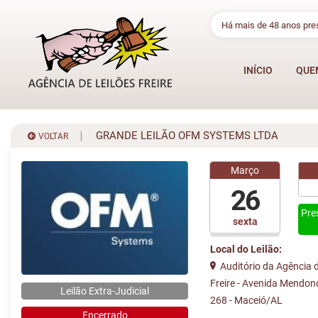
Há mais de 48 anos pr
INÍCIO
QUE
GRANDE LEILÃO OFM SYSTEMS LTDA
VOLTAR
Março
26
Pre
sexta
Local do Leilão:
Auditório da Agência d
Freire - Avenida Mendon
Leilão Extra-Judicial
268 - Maceió/AL
Encerrado