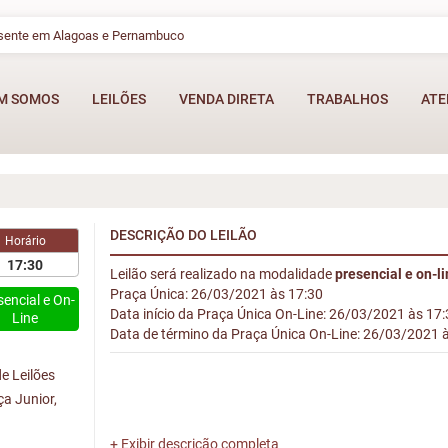
esente em Alagoas e Pernambuco
M SOMOS
LEILÕES
VENDA DIRETA
TRABALHOS
ATE
DESCRIÇÃO DO LEILÃO
Horário
17:30
Leilão será realizado na modalidade
presencial e on-l
Praça Única: 26/03/2021 às 17:30
sencial e On-
Data início da Praça Única On-Line: 26/03/2021 às 17
Line
Data de término da Praça Única On-Line: 26/03/2021 
e Leilões
ça Junior,