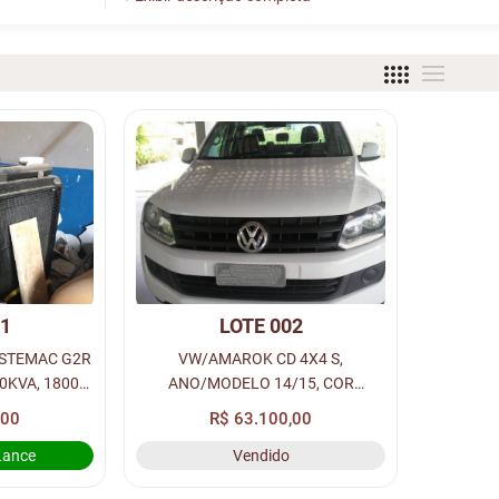
01
LOTE 002
 STEMAC G2R
VW/AMAROK CD 4X4 S,
KVA, 1800
ANO/MODELO 14/15, COR
ÇÃO: SET/05.
BRANCA A DIESEL C/ 116.000KM.
,00
R$ 63.100,00
(MECÂNICA)
Lance
Vendido