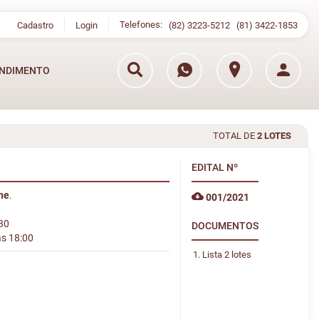
Telefones:
Cadastro
Login
(82) 3223-5212
(81) 3422-1853
NDIMENTO
TOTAL DE
2 LOTES
EDITAL
Nº
ine
.
001/2021
:30
DOCUMENTOS
às 18:00
Lista 2 lotes