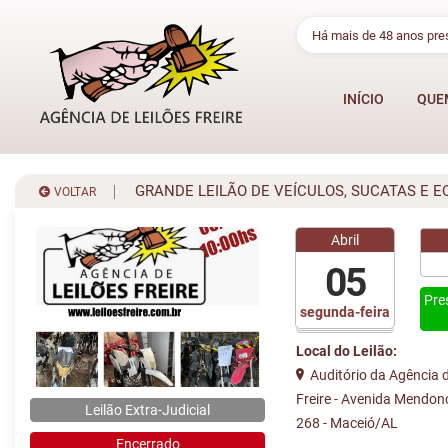
Há mais de 48 anos pr
INÍCIO
QUE
GRANDE LEILÃO DE VEÍCULOS, SUCATAS E E
VOLTAR
Abril
05
Pre
segunda-feira
Local do Leilão:
Auditório da Agência d
Freire - Avenida Mendon
Leilão Extra-Judicial
268 - Maceió/AL
Encerrado