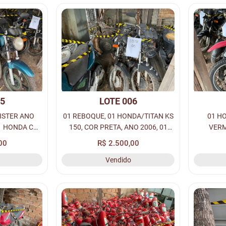
05
LOTE 006
ISTER ANO
01 REBOQUE, 01 HONDA/TITAN KS
01 H
01 HONDA CG
150, COR PRETA, ANO 2006, 01
VERM
2001, COR
HONDA/TITAN KS 150, ANO 2006,
SUZUKI/
00
R$ 2.500,00
A CG CARGO
COR PRETA (SUCATA).
ANO 2011
Vendido
 ANO 2001
2010, CO
.