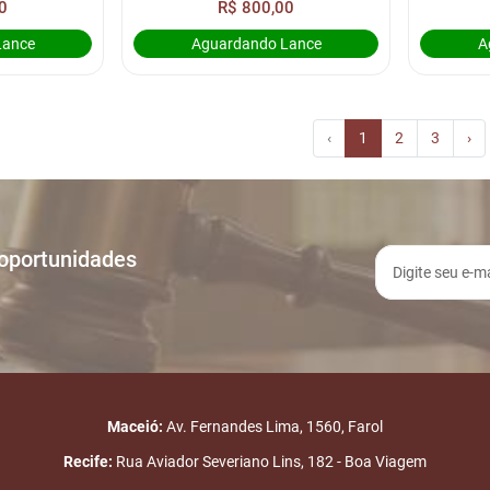
0
R$ 800,00
Lance
Aguardando Lance
A
‹
1
2
3
›
 oportunidades
Maceió:
Av. Fernandes Lima, 1560, Farol
Recife:
Rua Aviador Severiano Lins, 182 - Boa Viagem