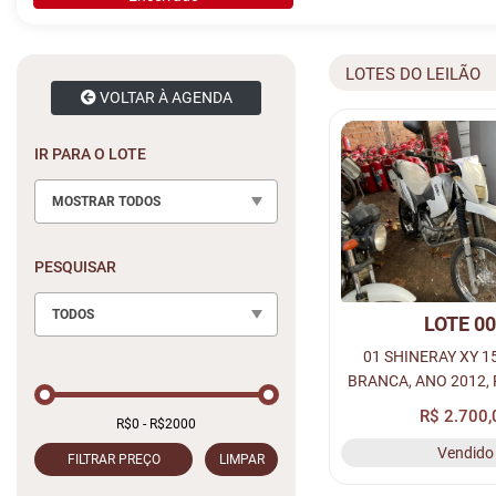
LOTES DO LEILÃO
VOLTAR À AGENDA
IR PARA O LOTE
MOSTRAR TODOS
PESQUISAR
TODOS
LOTE 0
01 SHINERAY XY 150 GY, COR
BRANCA, ANO 2012, PLACA: NMN
72244(CONSER
R$ 2.700,
Vendido
FILTRAR PREÇO
LIMPAR