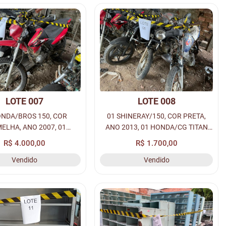
LOTE 007
LOTE 008
ONDA/BROS 150, COR
01 SHINERAY/150, COR PRETA,
ELHA, ANO 2007, 01
ANO 2013, 01 HONDA/CG TITAN
EN YES 125, COR PRETA,
125, COR AZUL, ANO 1995, 01
R$ 4.000,00
R$ 1.700,00
, 01 JONNY/VESPA, ANO
HONDA/FAN 125, COR PRETA, ANO
Vendido
Vendido
R PRETA 50 CC (SUCATA).
2008 (SUCATA).