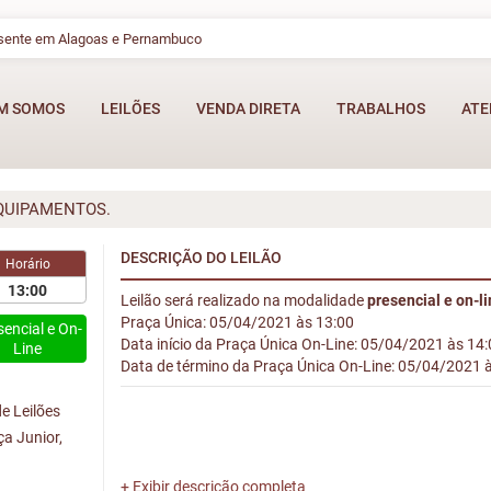
esente em Alagoas e Pernambuco
M SOMOS
LEILÕES
VENDA DIRETA
TRABALHOS
ATE
QUIPAMENTOS.
DESCRIÇÃO DO LEILÃO
Horário
13:00
Leilão será realizado na modalidade
presencial e on-l
Praça Única: 05/04/2021 às 13:00
sencial e On-
Data início da Praça Única On-Line: 05/04/2021 às 14
Line
Data de término da Praça Única On-Line: 05/04/2021 
e Leilões
ça Junior,