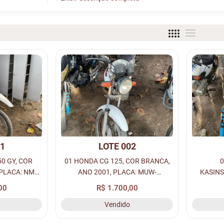
01
LOTE 002
01 HONDA CG 125, COR BRANCA,
0
ANO 2001, PLACA: MUW-
KASINS
VADO).
7539(CONSERVADO).
2011
00
R$ 1.700,00
ASSU
Vendido