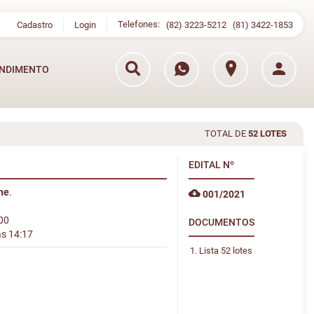
Telefones:
Cadastro
Login
(82) 3223-5212
(81) 3422-1853
NDIMENTO
TOTAL DE
52 LOTES
EDITAL
Nº
ine
.
001/2021
:00
DOCUMENTOS
às 14:17
Lista 52 lotes