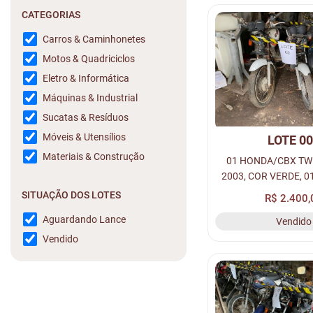
CATEGORIAS
Carros & Caminhonetes
Motos & Quadriciclos
Eletro & Informática
Máquinas & Industrial
Sucatas & Resíduos
Móveis & Utensílios
LOTE 0
Materiais & Construção
01 HONDA/CBX TW
2003, COR VERDE, 
CERGO 125, ANO 
SITUAÇÃO DOS LOTES
R$ 2.400,
BRANCA, 01 HOND
Aguardando Lance
Vendido
125, COR BRANCA,
(SUCATA)
Vendido