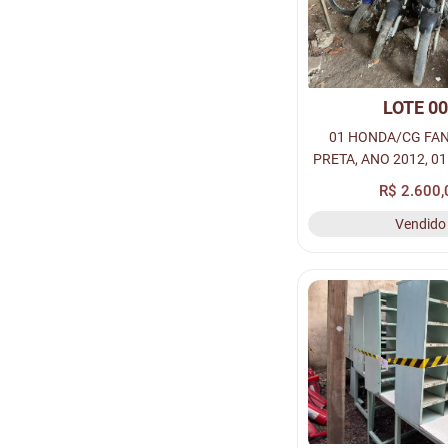
LOTE 0
01 HONDA/CG FAN
PRETA, ANO 2012, 0
125, COR VERMELHA
R$ 2.600,
01 HONDA/CG TITAN
Vendido
COR AZUL (SU