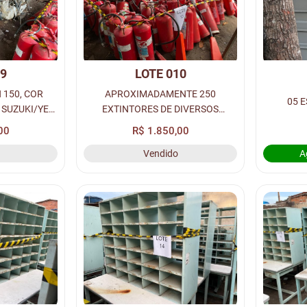
09
LOTE 010
 150, COR
APROXIMADAMENTE 250
05 
1 SUZUKI/YES
EXTINTORES DE DIVERSOS
, ANO 2009,
MODELOS.
00
R$ 1.850,00
 ANO 2002,
Vendido
A
CATA).