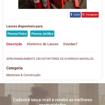
Curtir
Instagram
Lances disponíveis para:
Pessoa Física
Pessoa Jurídica
Descrição
Histórico de Lances
Dúvidas?
APROXIMADAMENTE 250 EXTINTORES DE DIVERSOS MODELOS.
Categoria
Materiais & Construção
Histórico de Lances
Descreva sua dúvida e nos envie! Se não quer esperar, fale
conosco pelo whatsapp:
#
DATA/HORA
TIPO
MENSAGEM
VALOR
Cadastre seu e-mail e receba as melhores
Sua dúvida
1
29/03
LANCE ON-
R$
LOTE 010
oportunidades