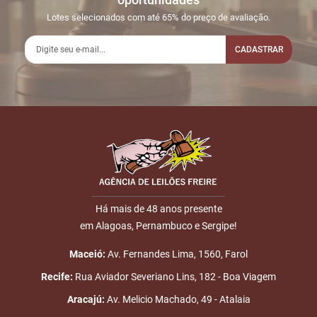
14:48:18
LINE
1.000,00
Usuário:
Lotes selecionados com até 65% do preço de avaliação.
APESSOA
CADASTRAR
2
05/04
LANCE ON-
R$
LOTE 010
01:32:12
LINE
1.010,00
Usuário:
PATRICIA
Nome
BENEVIDES
3
05/04
LANCE ON-
R$
LOTE 010
01:37:04
LINE
1.020,00
E-mail
Usuário:
PATRICIA
BENEVIDES
Há mais de 48 anos presente
em Alagoas, Pernambuco e Sergipe!
4
05/04
LANCE ON-
R$
ENVIAR
LOTE 010
01:50:40
LINE
1.080,00
Usuário:
Maceió:
Av. Fernandes Lima, 1560, Farol
APESSOA
Recife:
Rua Aviador Severiano Lins, 182 - Boa Viagem
5
05/04
LANCE ON-
R$
LOTE 010
Aracajú:
Av. Melicio Machado, 49 - Atalaia
15:46:03
LINE
1.090,00
Usuário: