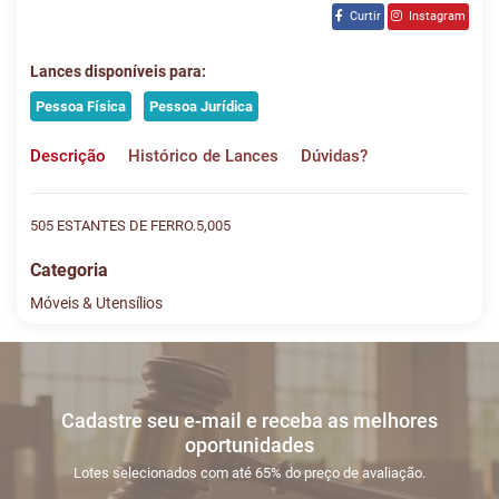
Curtir
Instagram
Lances disponíveis para:
Pessoa Física
Pessoa Jurídica
Descrição
Histórico de Lances
Dúvidas?
505 ESTANTES DE FERRO.5,005
Categoria
Móveis & Utensílios
Histórico de Lances
Descreva sua dúvida e nos envie! Se não quer esperar, fale
conosco pelo whatsapp:
#
DATA/HORA
TIPO
MENSAGEM
VALOR
Cadastre seu e-mail e receba as melhores
Sua dúvida
1
05/04
INICIO DO
Disputas
oportunidades
16:24:17
LEILÃO
iniciadas
Lotes selecionados com até 65% do preço de avaliação.
2
05/04
LEILÃO