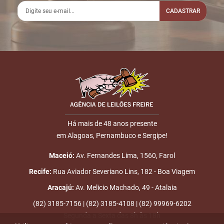
Fim das
17:17:37
ENCERRADO
CADASTRAR
Disputas
Nome
E-mail
Há mais de 48 anos presente
em Alagoas, Pernambuco e Sergipe!
ENVIAR
Maceió:
Av. Fernandes Lima, 1560, Farol
Recife:
Rua Aviador Severiano Lins, 182 - Boa Viagem
Aracajú:
Av. Melicio Machado, 49 - Atalaia
(82) 3185-7156 | (82) 3185-4108 | (82) 99969-6202
Segunda a Sexta das 8h às 18h