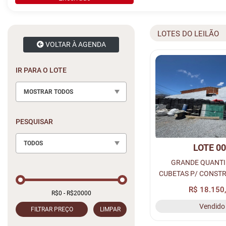
LOTES DO LEILÃO
VOLTAR À AGENDA
IR PARA O LOTE
MOSTRAR TODOS
PESQUISAR
TODOS
LOTE 0
GRANDE QUANTI
CUBETAS P/ CONSTR
3420 UND DE CUBETAS
R$ 18.150
245 UND DE CUB
Vendido
0,30X0,60
FILTRAR PREÇO
LIMPAR