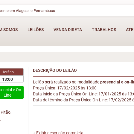
esente em Alagoas e Pernambuco
M SOMOS
LEILÕES
VENDA DIRETA
TRABALHOS
ATE
DESCRIÇÃO DO LEILÃO
Horário
13:00
Leilão será realizado na modalidade
presencial e on-l
Praça Única: 17/02/2025 às 13:00
sencial e On-
Data início da Praça Única On-Line: 17/01/2025 às 13
Line
Data de término da Praça Única On-Line: 17/02/2025 
Pitão,
L