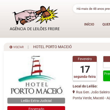
Há mais de 48 anos pr
INÍCIO
QUE
HOTEL PORTO MACEIÓ
VOLTAR
Fevereiro
17
Pre
segunda-feira
Local do Leilão:
Rua Gen. João Saleiro 
Ponta Verde, Maceió - A
Leilão Extra-Judicial
Encerrado