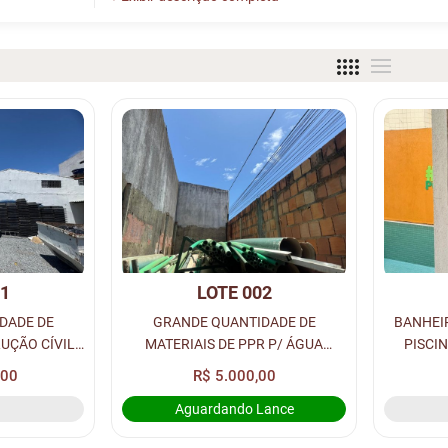
01
LOTE 002
DADE DE
GRANDE QUANTIDADE DE
BANHEI
UÇÃO CÍVIL:
MATERIAIS DE PPR P/ ÁGUA
PISCIN
 0,60X0,60 E
AQUECIDA: CONEXÕES, TUBOS,
0,60X
,00
R$ 5.000,00
ETAS DE
CONECTORES MACHOS E FEMEAS,
GRANITO
Aguardando Lance
.
JOELHOS, LUVAS, TÊ’S, LUVAS,
TORNEIR
REDUÇÕES E...