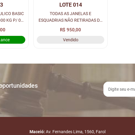
13
LOTE 014
ULICO BASIC
TODAS AS JANELAS E
00 KG P/ 04
ESQUADRIAS NÃO RETIRADAS DO
.
PRÉDIO.
,00
R$ 950,00
Lance
Vendido
 oportunidades
Maceió:
Av. Fernandes Lima, 1560, Farol