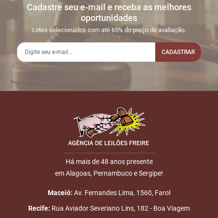
Cadastre seu e-mail e receba as melhores
Sua dúvida
1
31/01
LANCE ON-
R$
LOTE 011
oportunidades
02:53:09
LINE
200,00
Usuário:
Lotes selecionados com até 65% do preço de avaliação.
JONATHAN1020
CADASTRAR
2
02/02
LANCE ON-
R$
LOTE 011
17:14:46
LINE
250,00
Usuário: HEATHCLIFF
3
05/02
LANCE ON-
R$
LOTE 011
Nome
20:40:20
LINE
300,00
Usuário:
EUCLIDESDOSSANTOS
E-mail
4
07/02
LANCE ON-
R$
LOTE 011
23:45:00
LINE
350,00
Usuário: JOSEDIMAS
Há mais de 48 anos presente
5
10/02
LANCE ON-
R$
LOTE 011
em Alagoas, Pernambuco e Sergipe!
ENVIAR
17:56:43
LINE
400,00
Usuário:
Maceió:
Av. Fernandes Lima, 1560, Farol
ALBERTOFRANCA
Recife:
Rua Aviador Severiano Lins, 182 - Boa Viagem
6
14/02
LANCE ON-
R$
LOTE 011