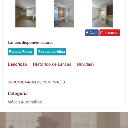
Curtir
Instagram
Lances disponíveis para:
Pessoa Física
Pessoa Jurídica
Descrição
Histórico de Lances
Dúvidas?
05 GUARDA-ROUPAS COM PAINÉIS.
Categoria
Móveis & Utensílios
Histórico de Lances
Descreva sua dúvida e nos envie! Se não quer esperar, fale
conosco pelo whatsapp:
#
DATA/HORA
TIPO
MENSAGEM
VALOR