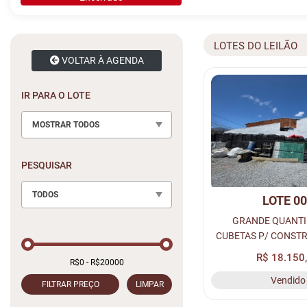
LOTES DO LEILÃO
VOLTAR À AGENDA
IR PARA O LOTE
MOSTRAR TODOS
PESQUISAR
TODOS
LOTE 0
GRANDE QUANTI
CUBETAS P/ CONSTR
3420 UND DE CUBETAS
R$ 18.150
245 UND DE CUB
Vendido
0,30X0,60
FILTRAR PREÇO
LIMPAR