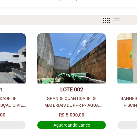
01
LOTE 002
DADE DE
GRANDE QUANTIDADE DE
BANHEI
UÇÃO CÍVIL:
MATERIAIS DE PPR P/ ÁGUA
PISCIN
 0,60X0,60 E
AQUECIDA: CONEXÕES, TUBOS,
0,60X
,00
R$ 5.000,00
ETAS DE
CONECTORES MACHOS E FEMEAS,
GRANITO
Aguardando Lance
.
JOELHOS, LUVAS, TÊ’S, LUVAS,
TORNEIR
REDUÇÕES E...