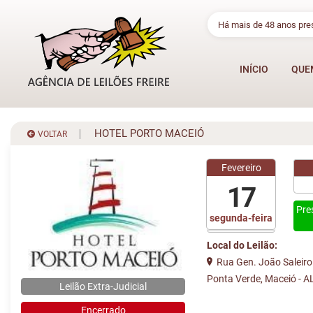
Há mais de 48 anos pr
INÍCIO
QUE
HOTEL PORTO MACEIÓ
VOLTAR
Fevereiro
17
Pre
segunda-feira
Local do Leilão:
Rua Gen. João Saleiro 
Ponta Verde, Maceió - A
Leilão Extra-Judicial
Encerrado