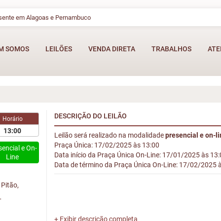
esente em Alagoas e Pernambuco
M SOMOS
LEILÕES
VENDA DIRETA
TRABALHOS
ATE
DESCRIÇÃO DO LEILÃO
Horário
13:00
Leilão será realizado na modalidade
presencial e on-l
Praça Única: 17/02/2025 às 13:00
sencial e On-
Data início da Praça Única On-Line: 17/01/2025 às 13
Line
Data de término da Praça Única On-Line: 17/02/2025 
Pitão,
L