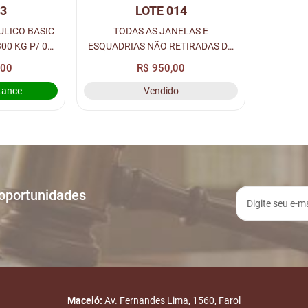
13
LOTE 014
ULICO BASIC
TODAS AS JANELAS E
00 KG P/ 04
ESQUADRIAS NÃO RETIRADAS DO
.
PRÉDIO.
,00
R$ 950,00
Lance
Vendido
 oportunidades
Maceió:
Av. Fernandes Lima, 1560, Farol