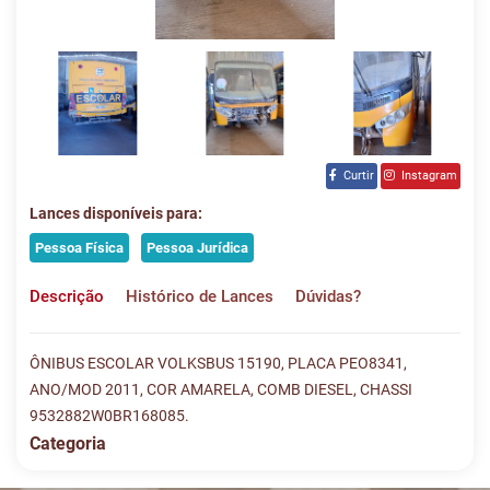
Curtir
Instagram
Lances disponíveis para:
Pessoa Física
Pessoa Jurídica
Descrição
Histórico de Lances
Dúvidas?
ÔNIBUS ESCOLAR VOLKSBUS 15190, PLACA PEO8341,
ANO/MOD 2011, COR AMARELA, COMB DIESEL, CHASSI
9532882W0BR168085.
Categoria
Histórico de Lances
Descreva sua dúvida e nos envie! Se não quer esperar, fale