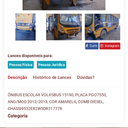
Curtir
Instagram
Lances disponíveis para:
Pessoa Física
Pessoa Jurídica
Descrição
Histórico de Lances
Dúvidas?
ÔNIBUS ESCOLAR VOLKSBUS 15190, PLACA PGO7550,
ANO/MOD 2012/2013, COR AMARELA, COMB DIESEL,
CHASSI9532E82W5DR317778.
Categoria
Histórico de Lances
Descreva sua dúvida e nos envie! Se não quer esperar, fale