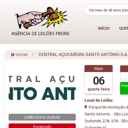
Há mais de 48 anos pr
INÍCIO
QUE
CENTRAL AÇUCAREIRA SANTO ANTÔNIO S.A
VOLTAR
Maio
06
Pre
quarta-feira
Local do Leilão:
Parque de recreação d
Santo Antonio. - São Lui
Leilão Extra-Judicial
Quitunde, Z/N, S/N - São
Encerrado
Quitunde/AL