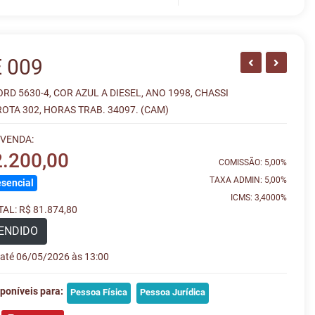
 009
RD 5630-4, COR AZUL A DIESEL, ANO 1998, CHASSI
ROTA 302, HORAS TRAB. 34097. (CAM)
 VENDA:
2.200,00
COMISSÃO: 5,00%
TAXA ADMIN: 5,00%
sencial
ICMS: 3,4000%
AL: R$ 81.874,80
ENDIDO
e até 06/05/2026 às 13:00
poníveis para:
Pessoa Física
Pessoa Jurídica