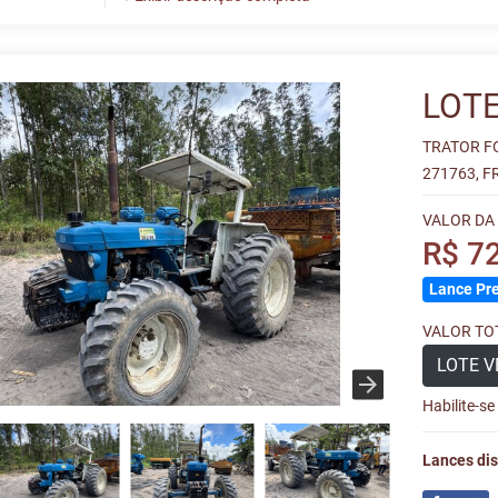
LOTE
TRATOR FO
271763, F
VALOR DA
R$ 7
Lance Pre
VALOR TOT
LOTE V
Habilite-s
Lances dis