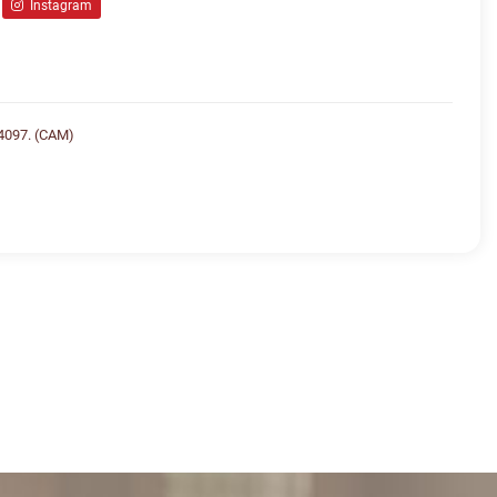
Instagram
4097. (CAM)
lo whatsapp:
AGEM
VALOR
R$ 50.200,00
09
: FRONTEIRA
s iniciadas
R$ 50.400,00
09
: ALISSONPIREZ