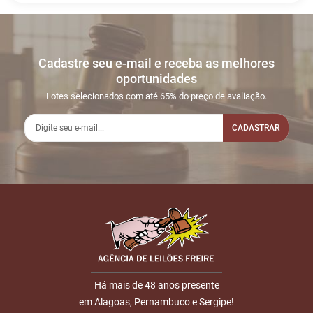
Histórico de Lances
Descreva sua dúvida e nos envie! Se não quer esperar, fale
conosco pelo whatsapp:
#
DATA/HORA
TIPO
MENSAGEM
VALOR
Cadastre seu e-mail e receba as melhores
Sua dúvida
1
09/06
INICIO DO
Disputas
oportunidades
16:08:48
LEILÃO
iniciadas
Lotes selecionados com até 65% do preço de avaliação.
2
09/06
LEILÃO
Fim das
17:36:49
ENCERRADO
CADASTRAR
Disputas
Nome
E-mail
Há mais de 48 anos presente
em Alagoas, Pernambuco e Sergipe!
ENVIAR