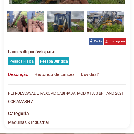
Curtir
Instagram
Lances disponíveis para:
Pessoa Física
Pessoa Jurídica
Descrição
Histórico de Lances
Dúvidas?
RETROESCAVADEIRA XCMC CABINADA, MOD XT870 BRI, ANO 2021,
COR AMARELA.
Categoria
Máquinas & Industrial
Histórico de Lances
Descreva sua dúvida e nos envie! Se não quer esperar, fale