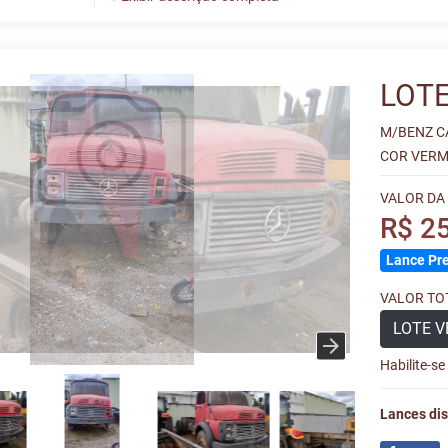
LOTE
M/BENZ C
COR VERM
VALOR DA
R$ 2
Lance Pre
VALOR TOT
LOTE V
Habilite-s
Lances dis