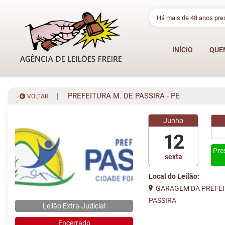
Há mais de 48 anos pr
INÍCIO
QUE
PREFEITURA M. DE PASSIRA - PE
VOLTAR
Junho
12
Pre
sexta
Local do Leilão:
GARAGEM DA PREFEI
PASSIRA
Leilão Extra-Judicial
Encerrado