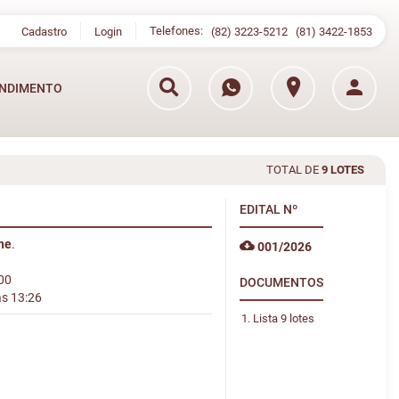
Telefones:
Cadastro
Login
(82) 3223-5212
(81) 3422-1853
NDIMENTO
TOTAL DE
9 LOTES
EDITAL
Nº
ine
.
001/2026
:00
DOCUMENTOS
às 13:26
Lista 9 lotes