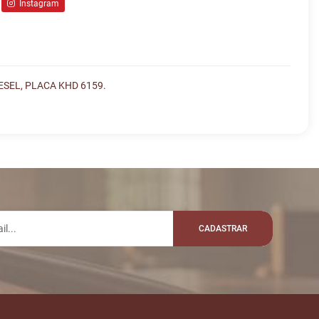
Instagram
SEL, PLACA KHD 6159.
lo whatsapp:
EM
VALOR
R$ 15.000,00
ALMEIDANETO
CADASTRAR
R$ 15.100,00
ULIANO1
R$ 15.200,00
PINHEIROANDRE