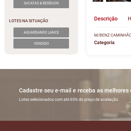
SUCATAS & RESÍDUOS
Descrição
H
LOTES NA SITUAÇÃO
AGUARDANDO LANCE
M/BENZ CAMINHÃO 
Categoria
VENDIDO
Histórico de L
Descreva sua dú
#
DATA/HO
Sua dúvida
1
20/05 16:4
Cadastre seu e-mail e receba as melhores
2
20/05 17:4
Lotes selecionados com até 65% do preço de avaliação.
3
20/05 18:4
Nome