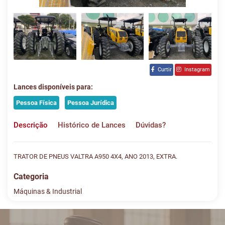
Curtir
Instagram
Lances disponíveis para:
Pessoa Física
Pessoa Jurídica
Descrição
Histórico de Lances
Dúvidas?
TRATOR DE PNEUS VALTRA A950 4X4, ANO 2013, EXTRA.
Categoria
Máquinas & Industrial
Histórico de Lances
Descreva sua dúvida e nos envie! Se não quer esperar, fale
conosco pelo whatsapp: