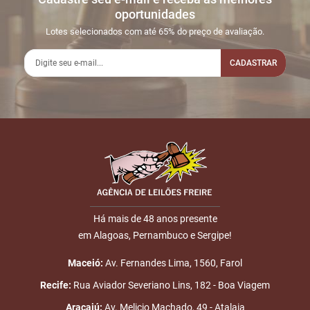
Sua dúvida
1
08/06
LANCE ON-
R$
LOTE 003
oportunidades
14:42:39
LINE
80.000,00
Usuário:
Lotes selecionados com até 65% do preço de avaliação.
JRSTRATORES
CADASTRAR
2
11/06
INICIO DO
Disputas
14:14:40
LEILÃO
iniciadas
3
11/06
DOU-LHE 1
LOTE 003
Nome
14:27:50
4
11/06
DOU-LHE 2
LOTE 003
E-mail
14:27:52
5
11/06
LOTE
R$
LOTE 003
14:27:58
VENDIDO
80.000,00
Placa:
Há mais de 48 anos presente
JRSTRATORES
em Alagoas, Pernambuco e Sergipe!
ENVIAR
6
11/06
DOU-LHE 3
LOTE 003
Maceió:
Av. Fernandes Lima, 1560, Farol
14:27:58
Recife:
Rua Aviador Severiano Lins, 182 - Boa Viagem
7
11/06
LEILÃO
Fim das
Aracajú:
Av. Melicio Machado, 49 - Atalaia