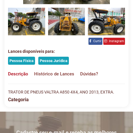
Curtir
Instagram
Lances disponíveis para:
Pessoa Física
Pessoa Jurídica
Descrição
Histórico de Lances
Dúvidas?
TRATOR DE PNEUS VALTRA A850 4X4, ANO 2013, EXTRA.
Categoria
Histórico de Lances
Descreva sua dúvida e nos envie! Se não quer esperar, fale
conosco pelo whatsapp:
#
DATA/HORA
TIPO
MENSAGEM
VALOR
Cadastre seu e-mail e receba as melhores