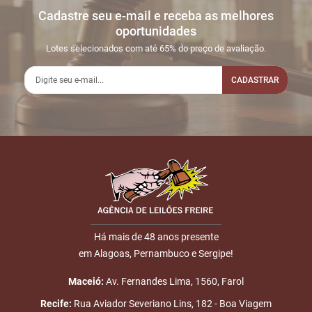
Cadastre seu e-mail e receba as melhores
Sua dúvida
1
29/05
LANCE ON-
R$
LOTE 006
oportunidades
04:53:01
LINE
30.000,00
Usuário:
Lotes selecionados com até 65% do preço de avaliação.
ROGERIOSANEAR
CADASTRAR
2
11/06
INICIO DO
Disputas
14:14:40
LEILÃO
iniciadas
3
11/06
DOU-LHE 1
LOTE 006
Nome
14:28:29
4
11/06
DOU-LHE 2
LOTE 006
E-mail
14:28:35
5
11/06
DOU-LHE 3
LOTE 006
14:29:10
Há mais de 48 anos presente
em Alagoas, Pernambuco e Sergipe!
6
11/06
LOTE
R$
LOTE 006
ENVIAR
14:29:10
VENDIDO
30.000,00
Placa:
Maceió:
Av. Fernandes Lima, 1560, Farol
ROGERIOSANEAR
Recife:
Rua Aviador Severiano Lins, 182 - Boa Viagem