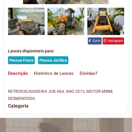
Curtir
Instagram
Lances disponíveis para:
Pessoa Física
Pessoa Jurídica
Descrição
Histórico de Lances
Dúvidas?
RETROESCAVADEIRA JCB 4X4, ANO 2013, MOTOR MWM,
DESMONTADA.
Categoria
Histórico de Lances
Descreva sua dúvida e nos envie! Se não quer esperar, fale
conosco pelo whatsapp:
#
DATA/HORA
TIPO
MENSAGEM
VALOR