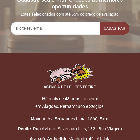
Sua dúvida
1
08/06
LANCE ON-
R$
LOTE 007
oportunidades
15:31:26
LINE
100.000,00
Usuário:
Lotes selecionados com até 65% do preço de avaliação.
RNINDUSTRIAL
CADASTRAR
2
11/06
INICIO DO
Disputas
14:14:40
LEILÃO
iniciadas
3
11/06
DOU-LHE 1
LOTE 007
Nome
14:29:22
4
11/06
DOU-LHE 2
LOTE 007
E-mail
14:29:24
5
11/06
LOTE
R$
LOTE 007
14:29:27
VENDIDO
100.000,00
Placa:
Há mais de 48 anos presente
RNINDUSTRIAL
em Alagoas, Pernambuco e Sergipe!
ENVIAR
6
11/06
DOU-LHE 3
LOTE 007
Maceió:
Av. Fernandes Lima, 1560, Farol
14:29:27
Recife:
Rua Aviador Severiano Lins, 182 - Boa Viagem
7
11/06
LEILÃO
Fim das
Aracajú:
Av. Melicio Machado, 49 - Atalaia