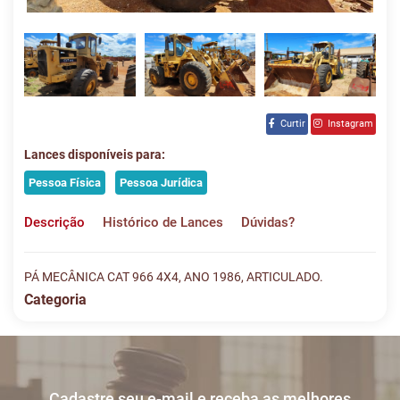
Curtir
Instagram
Lances disponíveis para:
Pessoa Física
Pessoa Jurídica
Descrição
Histórico de Lances
Dúvidas?
PÁ MECÂNICA CAT 966 4X4, ANO 1986, ARTICULADO.
Categoria
Histórico de Lances
Descreva sua dúvida e nos envie! Se não quer esperar, fale
conosco pelo whatsapp:
#
DATA/HORA
TIPO
MENSAGEM
VALOR
Cadastre seu e-mail e receba as melhores