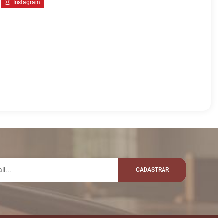
Instagram
lo whatsapp:
VALOR
R$ 80.000,00
STINHOCARRARA
CADASTRAR
as