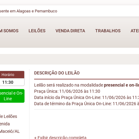
esente em Alagoas e Pernambuco
M SOMOS
LEILÕES
VENDA DIRETA
TRABALHOS
ATE
DESCRIÇÃO DO LEILÃO
Horário
11:30
Leilão será realizado na modalidade
presencial e on-l
Praça Única: 11/06/2026 às 11:30
sencial e On-
Data início da Praça Única On-Line: 11/06/2026 às 11
Line
Data de término da Praça Única On-Line: 11/06/2026 
e Leilões
venida
 Maceió/AL