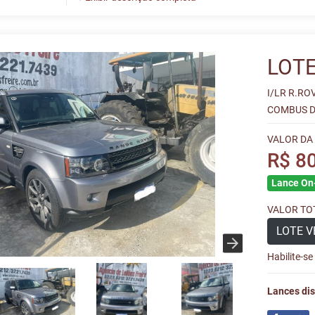
LOTE
I/LR R.RO
COMBUS DI
VALOR DA
R$ 8
Lance On-
VALOR TOT
LOTE V
Habilite-s
Lances dis