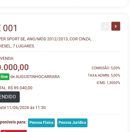
 001
VER SPORT SE, ANO/MOD 2012/2013, COR CINZA,
ESEL, 7 LUGARES.
 VENDA:
0.000,00
COMISSÃO: 5,00%
TAXA ADMIN: 5,00%
line
de AUGUSTINHOCARRARA
ICMS: 1,3000%
AL: R$ 89.040,00
ENDIDO
e até 11/06/2026 às 11:30
poníveis para:
Pessoa Física
Pessoa Jurídica