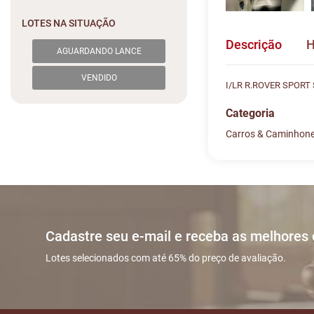
LOTES NA SITUAÇÃO
Descrição
H
AGUARDANDO LANCE
VENDIDO
I/LR R.ROVER SPORT
Categoria
Carros & Caminhon
Histórico de L
Descreva sua dú
#
DATA/HORA
Sua dúvida
1
03/06 18:21:
Cadastre seu e-mail e receba as melhores
2
11/06 14:37:
Lotes selecionados com até 65% do preço de avaliação.
3
11/06 14:37:
Nome
4
11/06 14:37: