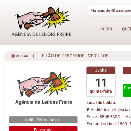
Há mais de 48 anos pr
INÍCIO
QUE
LEILÃO DE TERCEIROS - VEICULOS
VOLTAR
Junho
11
Pre
quinta-feira
Local do Leilão:
Auditório da Agência d
Freire - SEDE FAROL - A
Leilão Extra-Judicial
Fernandes Lima, 1560 -
Encerrado