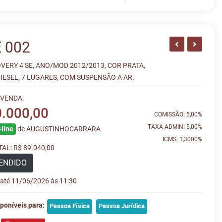
 002
OVERY 4 SE, ANO/MOD 2012/2013, COR PRATA,
ESEL, 7 LUGARES, COM SUSPENSÃO A AR.
 VENDA:
0.000,00
COMISSÃO: 5,00%
TAXA ADMIN: 5,00%
line
de AUGUSTINHOCARRARA
ICMS: 1,3000%
AL: R$ 89.040,00
ENDIDO
e até 11/06/2026 às 11:30
poníveis para:
Pessoa Física
Pessoa Jurídica