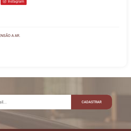
Instagram
ENSÃO A AR.
lo whatsapp:
VALOR
R$ 80.000,00
STINHOCARRARA
CADASTRAR
as