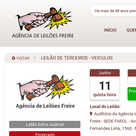
Há mais de 48 anos pr
INÍCIO
QUE
LEILÃO DE TERCEIROS - VEICULOS
VOLTAR
Junho
11
Pre
quinta-feira
Local do Leilão:
Auditório da Agência d
Freire - SEDE FAROL - A
Leilão Extra-Judicial
Fernandes Lima, 1560 -
Encerrado