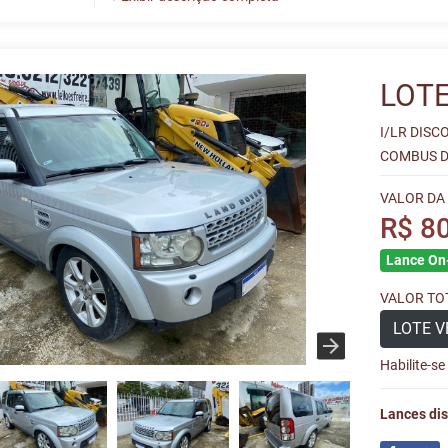
LOTE
I/LR DISC
COMBUS DI
VALOR DA
R$ 8
Lance On-
VALOR TOT
LOTE V
Habilite-s
Lances dis