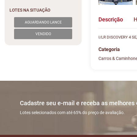
LOTES NA SITUAÇÃO
Descrição
H
AGUARDANDO LANCE
VENDIDO
I/LR DISCOVERY 4 S
Categoria
Carros & Caminhon
Histórico de L
Descreva sua dú
#
DATA/HORA
Sua dúvida
1
03/06 18:21:
Cadastre seu e-mail e receba as melhores
2
11/06 14:37:
Lotes selecionados com até 65% do preço de avaliação.
3
11/06 14:39:
Nome
4
11/06 14:39: