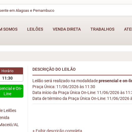
esente em Alagoas e Pernambuco
M SOMOS
LEILÕES
VENDA DIRETA
TRABALHOS
ATE
DESCRIÇÃO DO LEILÃO
Horário
11:30
Leilão será realizado na modalidade
presencial e on-l
Praça Única: 11/06/2026 às 11:30
sencial e On-
Data início da Praça Única On-Line: 11/06/2026 às 11
Line
Data de término da Praça Única On-Line: 11/06/2026 
e Leilões
venida
 Maceió/AL