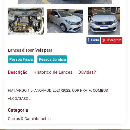
Curtir
Instagram
Lances disponíveis para:
Pessoa Física
Pessoa Jurídica
Descrição
Histórico de Lances
Dúvidas?
FIAT/ARGO 1.0, ANO/MOD 2021/2022, COR PRATA, COMBUS
ALCO/GASOL.
Categoria
Carros & Caminhonetes
Histórico de Lances
Descreva sua dúvida e nos envie! Se não quer esperar, fale