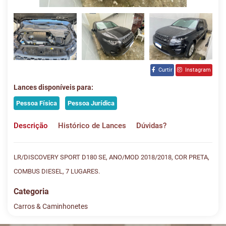
Curtir
Instagram
Lances disponíveis para:
Pessoa Física
Pessoa Jurídica
Descrição
Histórico de Lances
Dúvidas?
LR/DISCOVERY SPORT D180 SE, ANO/MOD 2018/2018, COR PRETA,
COMBUS DIESEL, 7 LUGARES.
Categoria
Carros & Caminhonetes
Histórico de Lances
Descreva sua dúvida e nos envie! Se não quer esperar, fale