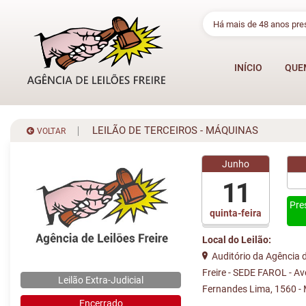
Há mais de 48 anos pr
INÍCIO
QUE
LEILÃO DE TERCEIROS - MÁQUINAS
VOLTAR
Junho
11
Pre
quinta-feira
Local do Leilão:
Auditório da Agência d
Freire - SEDE FAROL - A
Leilão Extra-Judicial
Fernandes Lima, 1560 -
Encerrado