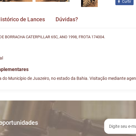
Curtir
istórico de Lances
Dúvidas?
DE BORRACHA CATERPILLAR 65C, ANO 1998, FROTA 174004.
al
mplementares
 do Município de Juazeiro, no estado da Bahia. Visitação mediante age
ances
vida e nos envie! Se não quer esperar, fale conosco pe
A
TIPO
4:40
INICIO DO LEILÃO
 oportunidades
1:16
LEILÃO ENCERRADO