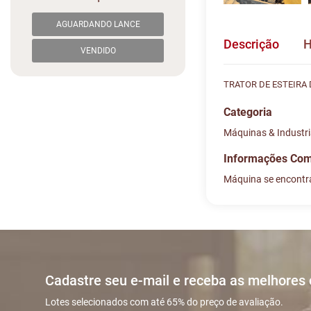
AGUARDANDO LANCE
Descrição
H
VENDIDO
TRATOR DE ESTEIRA 
Categoria
Máquinas & Industri
Informações Co
Máquina se encontra
Histórico de L
Descreva sua dú
#
DATA/HOR
Sua dúvida
1
11/06 14:1
Cadastre seu e-mail e receba as melhores
2
11/06 14:3
Lotes selecionados com até 65% do preço de avaliação.