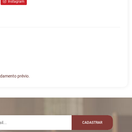
Instagram
ndamento prévio.
lo whatsapp:
MENSAGEM
VALOR
Disputas iniciadas
Fim das Disputas
CADASTRAR