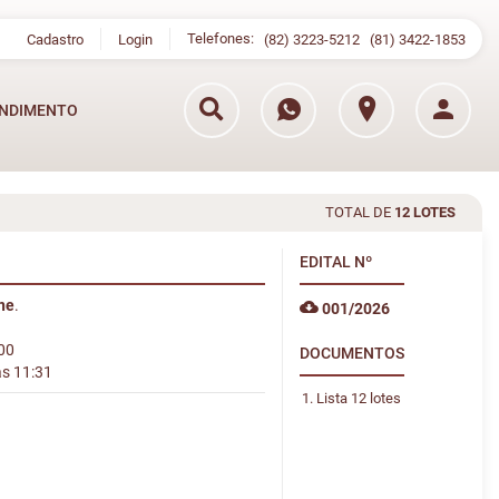
Telefones:
Cadastro
Login
(82) 3223-5212
(81) 3422-1853
NDIMENTO
TOTAL DE
12 LOTES
EDITAL
Nº
ine
.
001/2026
:00
DOCUMENTOS
às 11:31
Lista 12 lotes