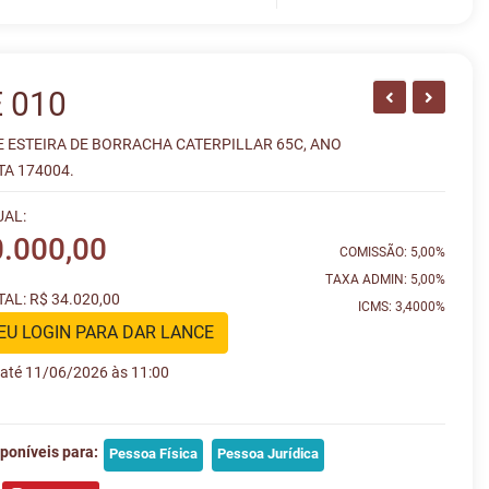
 010
E ESTEIRA DE BORRACHA CATERPILLAR 65C, ANO
TA 174004.
UAL:
0.000,00
COMISSÃO: 5,00%
TAXA ADMIN: 5,00%
AL: R$ 34.020,00
ICMS: 3,4000%
EU LOGIN PARA DAR LANCE
e até 11/06/2026 às 11:00
poníveis para:
Pessoa Física
Pessoa Jurídica