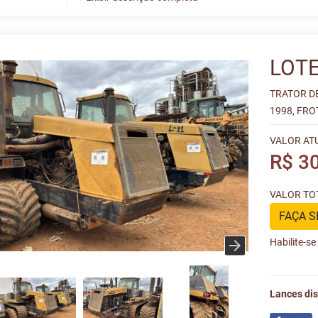
LOTE
TRATOR D
1998, FRO
VALOR AT
R$ 3
VALOR TOT
FAÇA S
Habilite-s
Lances dis