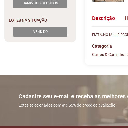
CAMINHÕES & ÔNIBUS
Descrição
H
LOTES NA SITUAÇÃO
VENDIDO
FIAT/UNO MILLE ECO
Categoria
Carros & Caminhon
Histórico de L
Descreva sua dú
#
DATA/HO
Sua dúvida
1
17/06 12:
Cadastre seu e-mail e receba as melhores
2
18/06 14:
Lotes selecionados com até 65% do preço de avaliação.
3
19/06 02:
Nome