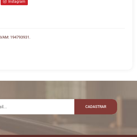
Instagram
VAM: 194793931.
lo whatsapp:
GEM
VALOR
R$ 4.000,00
1
: MNZRICARDO
CADASTRAR
R$ 4.100,00
1
: BERNARDOHELL
R$ 4.200,00
1