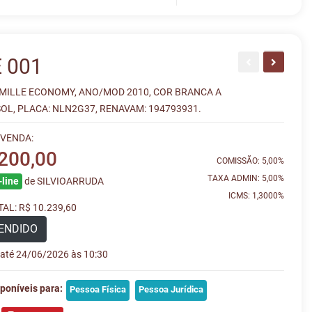
 001
 MILLE ECONOMY, ANO/MOD 2010, COR BRANCA A
OL, PLACA: NLN2G37, RENAVAM: 194793931.
 VENDA:
.200,00
COMISSÃO: 5,00%
TAXA ADMIN: 5,00%
line
de SILVIOARRUDA
ICMS: 1,3000%
AL: R$ 10.239,60
ENDIDO
e até 24/06/2026 às 10:30
poníveis para:
Pessoa Física
Pessoa Jurídica