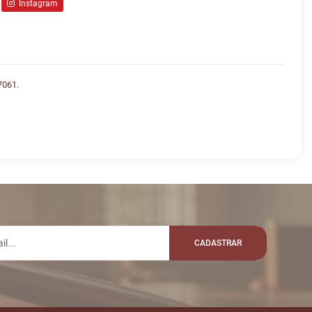
Instagram
7061.
lo whatsapp:
VALOR
R$ 10.200,00
OY
CADASTRAR
R$ 10.800,00
RCSIOGORDO
R$ 11.000,00