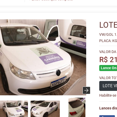
LOTE
VW/GOL 1
PLACA: KG
VALOR DA
R$ 2
Lance On-
VALOR TOT
LOTE V
Habilite-s
Lances dis