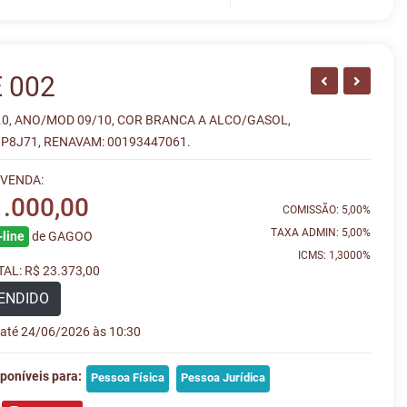
 002
.0, ANO/MOD 09/10, COR BRANCA A ALCO/GASOL,
P8J71, RENAVAM: 00193447061.
 VENDA:
1.000,00
COMISSÃO: 5,00%
TAXA ADMIN: 5,00%
line
de GAGOO
ICMS: 1,3000%
AL: R$ 23.373,00
ENDIDO
e até 24/06/2026 às 10:30
poníveis para:
Pessoa Física
Pessoa Jurídica