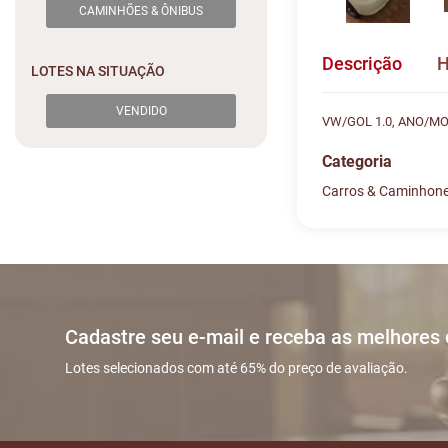
CAMINHÕES & ÔNIBUS
Descrição
H
LOTES NA SITUAÇÃO
VENDIDO
VW/GOL 1.0, ANO/MO
Categoria
Carros & Caminhon
Histórico de L
Descreva sua dú
#
DATA/HOR
Sua dúvida
1
04/06 03:2
Cadastre seu e-mail e receba as melhores
2
09/06 05:4
Lotes selecionados com até 65% do preço de avaliação.
3
10/06 02:5
Nome