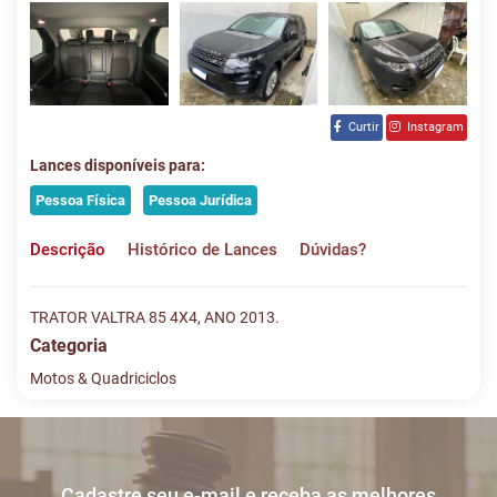
Curtir
Instagram
Lances disponíveis para:
Pessoa Física
Pessoa Jurídica
Descrição
Histórico de Lances
Dúvidas?
TRATOR VALTRA 85 4X4, ANO 2013.
Categoria
Motos & Quadriciclos
Histórico de Lances
Descreva sua dúvida e nos envie! Se não quer esperar, fale
conosco pelo whatsapp:
#
DATA/HORA
TIPO
MENSAGEM
VALOR
Cadastre seu e-mail e receba as melhores