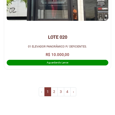
LOTE 020
01 ELEVADOR PANORÂMICO P/ DEFICIENTES.
R$ 10.000,00
Aguardando Lance
‹
1
2
3
4
›