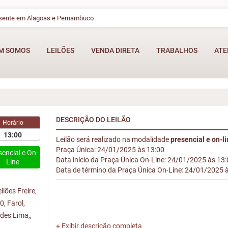
esente em Alagoas e Pernambuco
M SOMOS
LEILÕES
VENDA DIRETA
TRABALHOS
ATE
DESCRIÇÃO DO LEILÃO
Horário
13:00
Leilão será realizado na modalidade
presencial e on-l
Praça Única: 24/01/2025 às 13:00
sencial e On-
Data início da Praça Única On-Line: 24/01/2025 às 13
Line
Data de término da Praça Única On-Line: 24/01/2025 
lões Freire,
, Farol,
ndes Lima,,