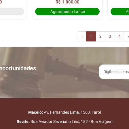
0
R$ 1.000,00
Aguardando Lance
A
‹
1
2
3
4
›
 oportunidades
Maceió:
Av. Fernandes Lima, 1560, Farol
Recife:
Rua Aviador Severiano Lins, 182 - Boa Viagem