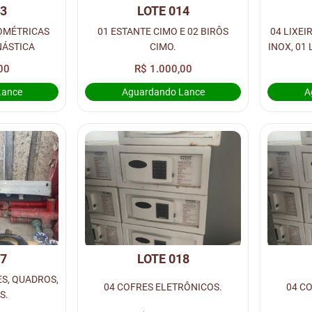
13
LOTE 014
OMÉTRICAS
01 ESTANTE CIMO E 02 BIRÔS
04 LIXEI
NÁSTICA
CIMO.
INOX, 01 
PAN
00
R$ 1.000,00
Lance
Aguardando Lance
A
17
LOTE 018
S, QUADROS,
04 COFRES ELETRÔNICOS.
04 C
S.