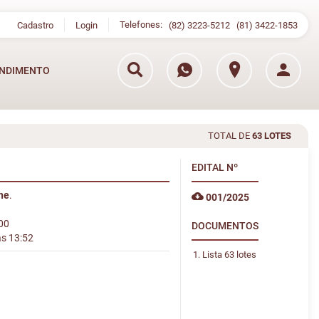
Telefones:
Cadastro
Login
(82) 3223-5212
(81) 3422-1853
NDIMENTO
TOTAL DE
63 LOTES
EDITAL
Nº
ine
.
001/2025
:00
DOCUMENTOS
às 13:52
Lista 63 lotes