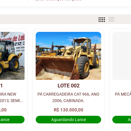
01
LOTE 002
IRA NEW
PÁ CARREGADEIRA CAT 966, ANO
PÁ MECÂ
2013, SEMI
2006, CABINADA.
A.
,00
R$ 130.000,00
Lance
Aguardando Lance
A