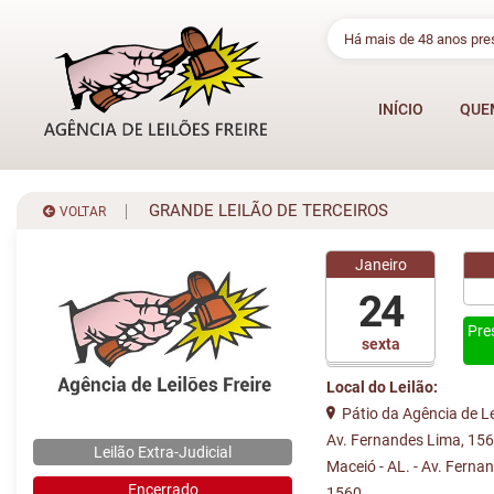
Há mais de 48 anos pr
INÍCIO
QUE
GRANDE LEILÃO DE TERCEIROS
VOLTAR
Janeiro
24
Pre
sexta
Local do Leilão:
Pátio da Agência de Lei
Av. Fernandes Lima, 1560
Leilão Extra-Judicial
Maceió - AL. - Av. Ferna
Encerrado
1560 ...