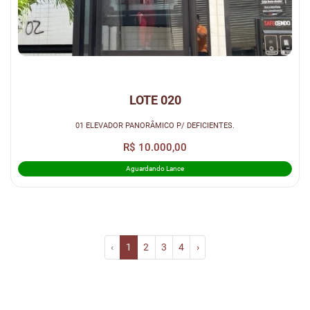
LOTE 020
01 ELEVADOR PANORÂMICO P/ DEFICIENTES.
R$ 10.000,00
Aguardando Lance
‹
1
2
3
4
›