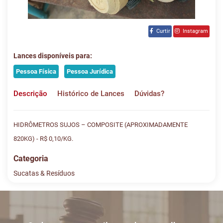
Curtir
Instagram
Lances disponíveis para:
Pessoa Física
Pessoa Jurídica
Descrição
Histórico de Lances
Dúvidas?
HIDRÔMETROS SUJOS – COMPOSITE (APROXIMADAMENTE
820KG) - R$ 0,10/KG.
Categoria
Sucatas & Resíduos
Histórico de Lances
Descreva sua dúvida e nos envie! Se não quer esperar, fale
conosco pelo whatsapp:
#
DATA/HORA
TIPO
MENSAGEM
VALOR