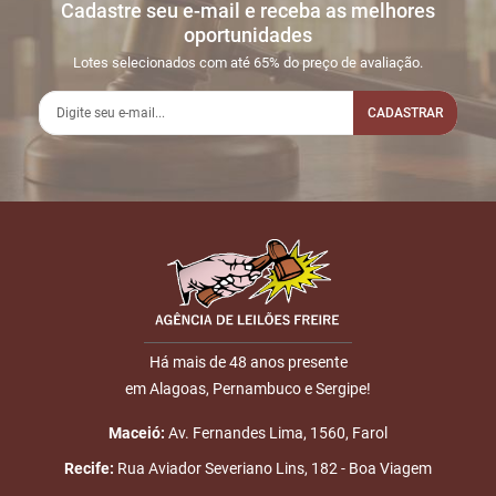
Cadastre seu e-mail e receba as melhores
Sua dúvida
1
03/06
LANCE ON-
R$
LOTE 004
oportunidades
17:30:43
LINE
300,00
Usuário:
Lotes selecionados com até 65% do preço de avaliação.
TRBRAZIL
CADASTRAR
2
05/06
LANCE ON-
R$
LOTE 004
21:26:49
LINE
350,00
Usuário:
COUROFINO
Nome
3
11/06
LANCE ON-
R$
LOTE 004
02:32:19
LINE
400,00
Usuário:
E-mail
ALMEIDANETO
4
26/06
INICIO DO
Disputas
13:01:17
LEILÃO
Há mais de 48 anos presente
iniciadas
em Alagoas, Pernambuco e Sergipe!
ENVIAR
5
26/06
DOU-LHE 1
LOTE 004
13:30:43
Maceió:
Av. Fernandes Lima, 1560, Farol
Recife:
Rua Aviador Severiano Lins, 182 - Boa Viagem
6
26/06
DOU-LHE 2
LOTE 004
13:31:12