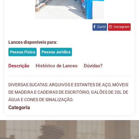
Curtir
Instagram
Lances disponíveis para:
Pessoa Física
Pessoa Jurídica
Descrição
Histórico de Lances
Dúvidas?
DIVERSAS SUCATAS: ARQUIVOS E ESTANTES DE AÇO, MÓVEIS
DE MADEIRA E CADEIRAS DE ESCRITÓRIO, GALÕES DE 20L DE
ÁGUA E CONES DE SINALIZAÇÃO.
Categoria
Histórico de Lances
Descreva sua dúvida e nos envie! Se não quer esperar, fale
conosco pelo whatsapp:
#
DATA/HORA
TIPO
MENSAGEM
VALOR