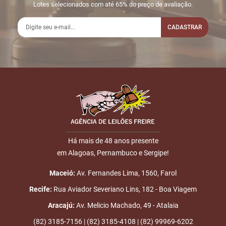
Lotes selecionados com até 65% do preço de avaliação.
2
28/05
LANCE ON-
R$
LOTE 006
17:08:51
LINE
CADASTRAR
450,00
Usuário:
MARCOSLOCHA07
3
28/05
LANCE ON-
R$
LOTE 006
Nome
21:14:10
LINE
500,00
Usuário: JULIANO1
4
29/05
LANCE ON-
R$
LOTE 006
E-mail
03:15:55
LINE
550,00
Usuário:
JUNIORMOTORES
Há mais de 48 anos presente
5
29/05
LANCE ON-
R$
LOTE 006
em Alagoas, Pernambuco e Sergipe!
ENVIAR
03:34:59
LINE
600,00
Usuário: GALEGO
Maceió:
Av. Fernandes Lima, 1560, Farol
6
29/05
LANCE ON-
R$
LOTE 006
Recife:
Rua Aviador Severiano Lins, 182 - Boa Viagem
04:56:01
LINE
650,00
Usuário: LAGE
Aracajú:
Av. Melicio Machado, 49 - Atalaia
7
29/05
LANCE ON-
R$
LOTE 006
(82) 3185-7156 | (82) 3185-4108 | (82) 99969-6202
15:23:46
LINE
700,00