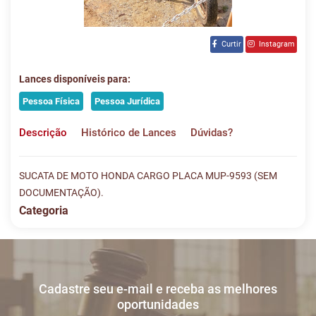
Curtir
Instagram
Lances disponíveis para:
Pessoa Física
Pessoa Jurídica
Descrição
Histórico de Lances
Dúvidas?
SUCATA DE MOTO HONDA CARGO PLACA MUP-9593 (SEM
DOCUMENTAÇÃO).
Categoria
Histórico de Lances
Descreva sua dúvida e nos envie! Se não quer esperar, fale
conosco pelo whatsapp:
#
DATA/HORA
TIPO
MENSAGEM
VALOR
Cadastre seu e-mail e receba as melhores
Sua dúvida
1
28/05
LANCE ON-
R$
LOTE 006
oportunidades
16:54:22
LINE
300,00
Usuário: JULIANO1