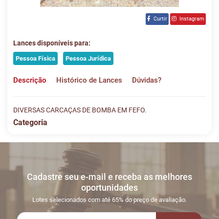
Curtir
Instagram
Lances disponíveis para:
Pessoa Física
Pessoa Jurídica
Descrição
Histórico de Lances
Dúvidas?
DIVERSAS CARCAÇAS DE BOMBA EM FEFO.
Categoria
Histórico de Lances
Descreva sua dúvida e nos envie! Se não quer esperar, fale
conosco pelo whatsapp:
#
DATA/HORA
TIPO
MENSAGEM
VALOR
Cadastre seu e-mail e receba as melhores
Sua dúvida
1
25/06
LANCE ON-
R$
LOTE 019
oportunidades
20:48:47
LINE
1.500,0
Usuário: METAIS2026
Lotes selecionados com até 65% do preço de avaliação.
2
26/06
INICIO DO
Disputas iniciadas