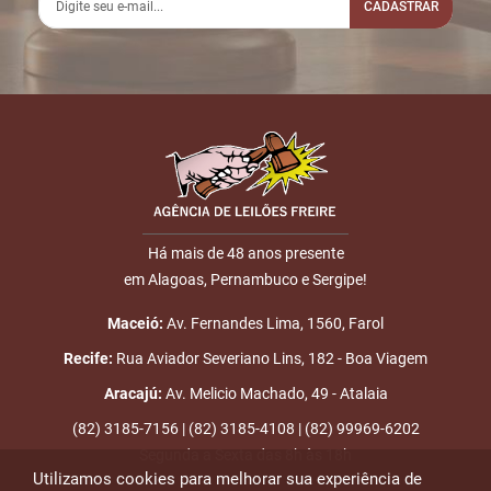
13:01:17
LEILÃO
CADASTRAR
3
26/06
LANCE ON-
R$
LOTE 019
13:15:27
LINE
1.600,0
Usuário:
Nome
3GMETALICOSLOGING
4
26/06
LANCE ON-
R$
LOTE 019
E-mail
14:07:05
LINE
1.700,0
Usuário: DENNISFéLIX
5
26/06
DOU-LHE 1
LOTE 019
14:10:17
Há mais de 48 anos presente
em Alagoas, Pernambuco e Sergipe!
ENVIAR
6
26/06
LANCE ON-
R$
LOTE 019
14:10:23
LINE
1.800,0
Usuário:
Maceió:
Av. Fernandes Lima, 1560, Farol
MGVENCEDORES
Recife:
Rua Aviador Severiano Lins, 182 - Boa Viagem
7
26/06
LANCE
R$
Aracajú:
Av. Melicio Machado, 49 - Atalaia
LOTE 019
14:10:30
PRESENCIAL
2.000,0
(82) 3185-7156 | (82) 3185-4108 | (82) 99969-6202
Segunda a Sexta das 8h às 18h
8
26/06
DOU-LHE 1
LOTE 019
Utilizamos cookies para melhorar sua experiência de
14:10:31