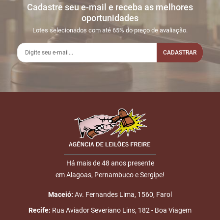
Cadastre seu e-mail e receba as melhores
Sua dúvida
1
24/01
INICIO DO
Disputas
oportunidades
15:55:55
LEILÃO
iniciadas
Lotes selecionados com até 65% do preço de avaliação.
2
24/01
LEILÃO
Fim das
16:52:29
ENCERRADO
CADASTRAR
Disputas
Nome
E-mail
Há mais de 48 anos presente
em Alagoas, Pernambuco e Sergipe!
ENVIAR
Maceió:
Av. Fernandes Lima, 1560, Farol
Recife:
Rua Aviador Severiano Lins, 182 - Boa Viagem