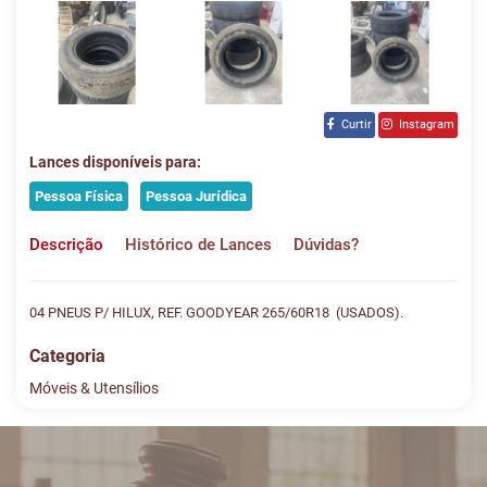
Curtir
Instagram
Lances disponíveis para:
Pessoa Física
Pessoa Jurídica
Descrição
Histórico de Lances
Dúvidas?
04 PNEUS P/ HILUX, REF. GOODYEAR 265/60R18 (USADOS).
Categoria
Móveis & Utensílios
Histórico de Lances
Descreva sua dúvida e nos envie! Se não quer esperar, fale
conosco pelo whatsapp:
#
DATA/HORA
TIPO
MENSAGEM
VALOR