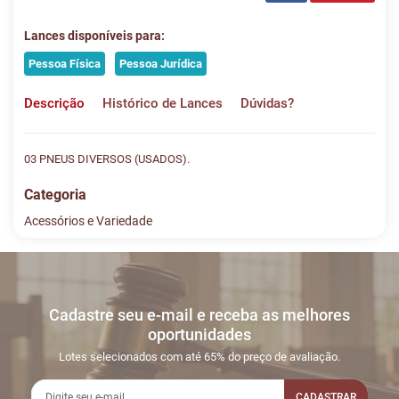
Lances disponíveis para:
Pessoa Física
Pessoa Jurídica
Descrição
Histórico de Lances
Dúvidas?
03 PNEUS DIVERSOS (USADOS).
Categoria
Acessórios e Variedade
Histórico de Lances
Descreva sua dúvida e nos envie! Se não quer esperar, fale
conosco pelo whatsapp:
#
DATA/HORA
TIPO
MENSAGEM
VALOR
Cadastre seu e-mail e receba as melhores
Sua dúvida
1
24/01
INICIO DO
Disputas
oportunidades
15:55:55
LEILÃO
iniciadas
Lotes selecionados com até 65% do preço de avaliação.
2
24/01
LEILÃO
Fim das
16:52:29
ENCERRADO
CADASTRAR