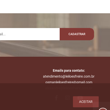
CADASTRAR
Emails para contato:
atendimento@leiloesfreire.com.br
osmanleiloesfreire@gmail.com
alexandre@leiloesfreire.com.br
ACEITAR