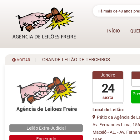
Há mais de 48 anos pr
INÍCIO
QUE
GRANDE LEILÃO DE TERCEIROS
VOLTAR
Janeiro
24
Pre
sexta
Local do Leilão:
Pátio da Agência de Lei
Av. Fernandes Lima, 1560
Leilão Extra-Judicial
Maceió - AL. - Av. Ferna
Encerrado
1560 ...