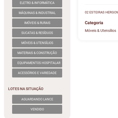
ELETRO & INFORMÁTICA
02 ESTEIRAS HERGO
MÁQUINAS & INDUSTRIAL
Categoria
IMÓVEIS & RURAIS
Móveis & Utensílios
SUCATAS & RESÍDUOS
Histórico de L
Descreva sua dú
MÓVEIS & UTENSÍLIOS
#
DATA/HOR
Sua dúvida
MATERIAIS & CONSTRUÇÃO
1
24/01 15:5
EQUIPAMENTOS HOSPITALAR
2
24/01 16:5
ACESSÓRIOS E VARIEDADE
LOTES NA SITUAÇÃO
Nome
AGUARDANDO LANCE
VENDIDO