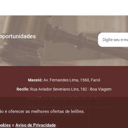
 oportunidades
Maceió:
Av. Fernandes Lima, 1560, Farol
Recife:
Rua Aviador Severiano Lins, 182 - Boa Viagem
Aracajú:
Av. Melicio Machado, 49 - Atalaia
(82) 3185-7156 | (82) 3185-4108 | (82) 99969-6202
o e oferecer as melhores ofertas de leilões.
Segunda a Sexta das 8h às 18h
ookies
e
Aviso de Privacidade
.