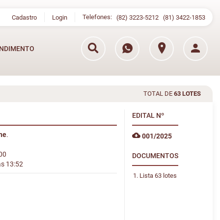
Telefones:
Cadastro
Login
(82) 3223-5212
(81) 3422-1853
NDIMENTO
TOTAL DE
63 LOTES
EDITAL
Nº
ine
.
001/2025
:00
DOCUMENTOS
às 13:52
Lista 63 lotes