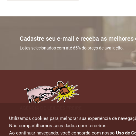
ENVIAR
Cadastre seu e-mail e receba as melhores
Lotes selecionados com até 65% do preço de avaliação.
Utilizamos cookies para melhorar sua experiência de navegaçã
Há mais de 48 anos presente
Não compartilhamos seus dados com terceiros.
em Alagoas, Pernambuco e Sergipe!
Ao continuar navegando, você concorda com nosso
Uso de C