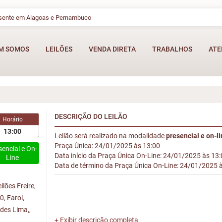
esente em Alagoas e Pernambuco
M SOMOS
LEILÕES
VENDA DIRETA
TRABALHOS
ATE
DESCRIÇÃO DO LEILÃO
Horário
13:00
Leilão será realizado na modalidade
presencial e on-l
Praça Única: 24/01/2025 às 13:00
sencial e On-
Data início da Praça Única On-Line: 24/01/2025 às 13
Line
Data de término da Praça Única On-Line: 24/01/2025 
lões Freire,
, Farol,
ndes Lima,,