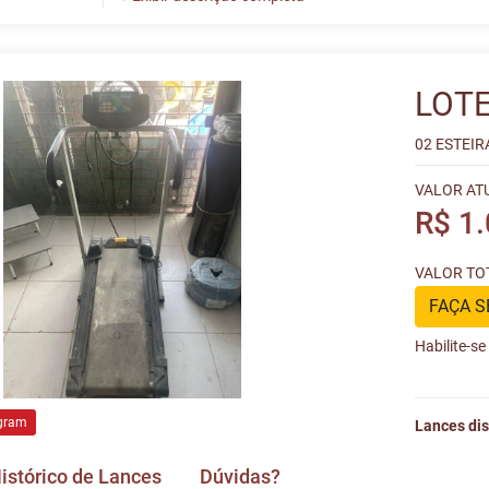
LOTE
02 ESTEI
VALOR AT
R$ 1
VALOR TOT
FAÇA S
Habilite-s
gram
Lances dis
istórico de Lances
Dúvidas?