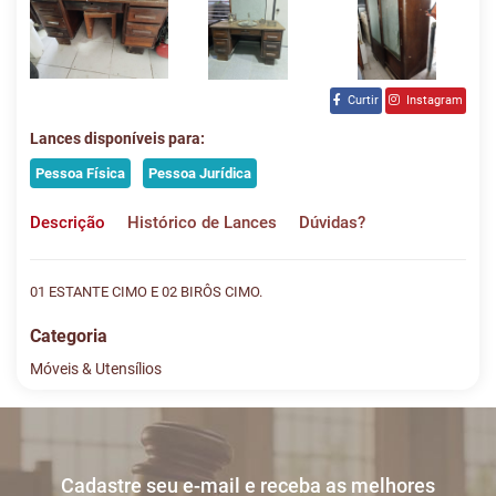
Curtir
Instagram
Lances disponíveis para:
Pessoa Física
Pessoa Jurídica
Descrição
Histórico de Lances
Dúvidas?
01 ESTANTE CIMO E 02 BIRÔS CIMO.
Categoria
Móveis & Utensílios
Histórico de Lances
Descreva sua dúvida e nos envie! Se não quer esperar, fale
conosco pelo whatsapp:
#
DATA/HORA
TIPO
MENSAGEM
VALOR
Cadastre seu e-mail e receba as melhores
Sua dúvida
1
24/01
INICIO DO
Disputas