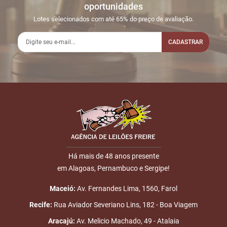
oportunidades
15:55:55
LEILÃO
iniciadas
Lotes selecionados com até 65% do preço de avaliação.
2
24/01
LEILÃO
Fim das
16:52:29
ENCERRADO
CADASTRAR
Disputas
Nome
E-mail
Há mais de 48 anos presente
em Alagoas, Pernambuco e Sergipe!
ENVIAR
Maceió:
Av. Fernandes Lima, 1560, Farol
Recife:
Rua Aviador Severiano Lins, 182 - Boa Viagem
Aracajú:
Av. Melicio Machado, 49 - Atalaia