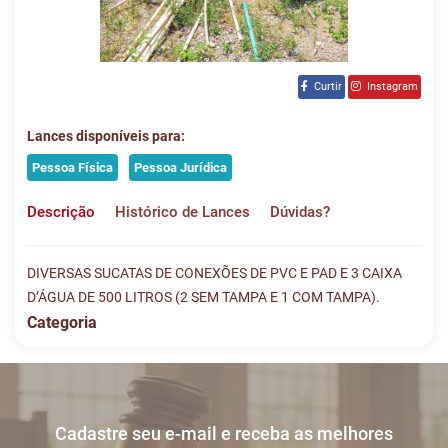
Curtir
Instagram
Lances disponíveis para:
Pessoa Física
Pessoa Jurídica
Descrição
Histórico de Lances
Dúvidas?
DIVERSAS SUCATAS DE CONEXÕES DE PVC E PAD E 3 CAIXA
D’ÁGUA DE 500 LITROS (2 SEM TAMPA E 1 COM TAMPA).
Categoria
Histórico de Lances
Descreva sua dúvida e nos envie! Se não quer esperar, fale
conosco pelo whatsapp:
#
DATA/HORA
TIPO
MENSAGEM
VALOR
Cadastre seu e-mail e receba as melhores
Sua dúvida
1
07/06
LANCE ON-
R$
LOTE 014