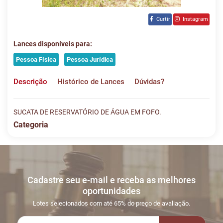
Curtir
Instagram
Lances disponíveis para:
Pessoa Física
Pessoa Jurídica
Descrição
Histórico de Lances
Dúvidas?
SUCATA DE RESERVATÓRIO DE ÁGUA EM FOFO.
Categoria
Histórico de Lances
Descreva sua dúvida e nos envie! Se não quer esperar, fale
conosco pelo whatsapp:
#
DATA/HORA
TIPO
MENSAGEM
VALOR
Cadastre seu e-mail e receba as melhores
Sua dúvida
1
26/06
INICIO DO
Disputas
oportunidades
13:01:17
LEILÃO
iniciadas
Lotes selecionados com até 65% do preço de avaliação.
2
26/06
LANCE ON-
R$
LOTE 015