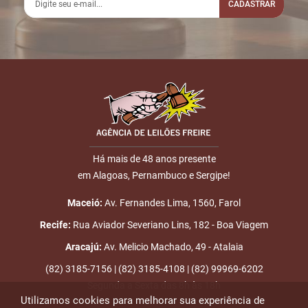
13:57:54
LINE
CADASTRAR
1.000,00
Usuário:
GABRIELSUCATA
3
26/06
LANCE ON-
R$
LOTE 015
Nome
13:59:08
LINE
1.100,00
Usuário:
DENNISFéLIX
E-mail
4
26/06
DOU-LHE 1
LOTE 015
14:00:16
Há mais de 48 anos presente
5
26/06
LANCE
R$
LOTE 015
em Alagoas, Pernambuco e Sergipe!
14:00:30
PRESENCIAL
1.200,00
ENVIAR
6
26/06
DOU-LHE 1
LOTE 015
Maceió:
Av. Fernandes Lima, 1560, Farol
14:00:31
Recife:
Rua Aviador Severiano Lins, 182 - Boa Viagem
7
26/06
LANCE ON-
R$
LOTE 015
Aracajú:
Av. Melicio Machado, 49 - Atalaia
14:00:33
LINE
1.300,00
Usuário:
(82) 3185-7156 | (82) 3185-4108 | (82) 99969-6202
DENNISFéLIX
Segunda a Sexta das 8h às 18h
Utilizamos cookies para melhorar sua experiência de
8
26/06
DOU-LHE 1
LOTE 015